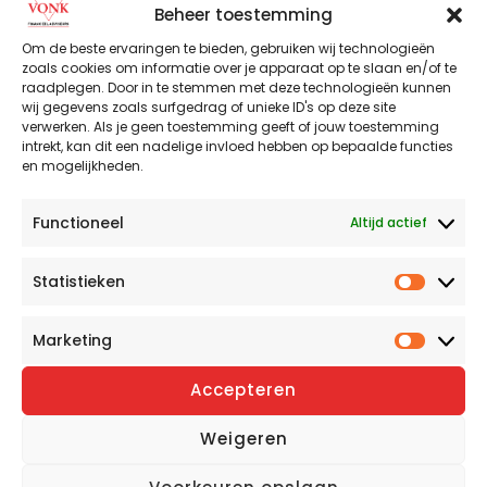
Beheer toestemming
Om de beste ervaringen te bieden, gebruiken wij technologieën
zoals cookies om informatie over je apparaat op te slaan en/of te
raadplegen. Door in te stemmen met deze technologieën kunnen
wij gegevens zoals surfgedrag of unieke ID's op deze site
verwerken. Als je geen toestemming geeft of jouw toestemming
intrekt, kan dit een nadelige invloed hebben op bepaalde functies
en mogelijkheden.
Functioneel
Altijd actief
Statistieken
Statist
Waar vind je ons?
Marketing
Market
Ons kantoor bevindt zich in het
Accepteren
Gelredome, aan de rechterzijde bij
aankomst.
Weigeren