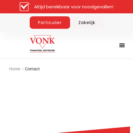
Ga
Altijd bereikbaar voor noodgevallen!
naar
de
Particulier
Zakelijk
inhoud
Overige 
Home
>
Contact