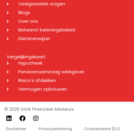
Veelgestelde vragen
Blogs
Over ons
Beheerst beloningsbeleid
Dienstenwijzer
Vergelijkingskaart
Hypotheek
Pensioenaanvraag werkgever
Risico's afdekken
Vermogen opbouwen
© 2026 Vonk Financieel Adviseurs
Linkedin
Facebook
Instagram
Disclaimer
Privacyverklaring
Cookiebeleid (EU)