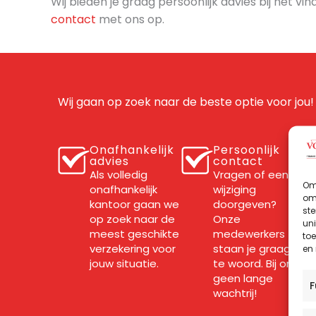
Wij bieden je graag persoonlijk advies bij het
contact
met ons op.
Wij gaan op zoek naar de beste optie voor jou!
Onafhankelijk
Persoonlijk
advies
contact
Als volledig
Vragen of een
Om 
onafhankelijk
wijziging
om 
kantoor gaan we
doorgeven?
st
op zoek naar de
Onze
uni
meest geschikte
medewerkers
toe
verzekering voor
staan je graag
en
jouw situatie.
te woord. Bij ons
geen lange
F
wachtrij!