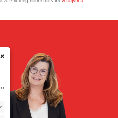
eidsverzekering. Neem hiervoor
vrijblijvend
ies