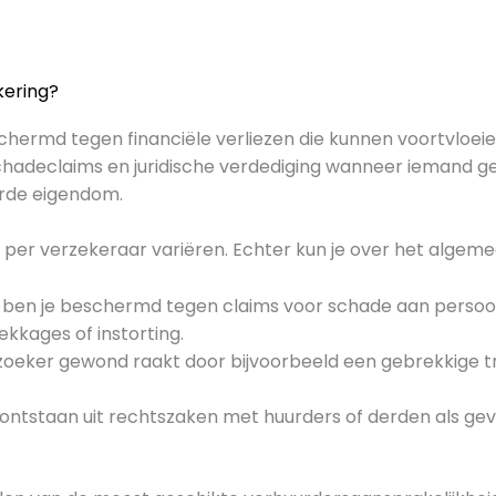
kering?
hermd tegen financiële verliezen die kunnen voortvloeien
schadeclaims en juridische verdediging wanneer iemand
urde eigendom.
n per verzekeraar variëren. Echter kun je over het alge
g ben je beschermd tegen claims voor schade aan persoo
ekkages of instorting.
ezoeker gewond raakt door bijvoorbeeld een gebrekkige t
ie ontstaan uit rechtszaken met huurders of derden als g