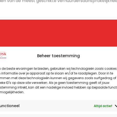
 vinden van de meest geschikte verhuurdersaansprakelijkh
Ontzorgen
Hulp bij schade
Beheer toestemming
Wij nemen de
Heb je schade
verzekeringen
opgelopen? Onze
de beste ervaringen te bieden, gebruiken wij technologieën zoals cookies
voor je in beheer
ervaren
informatie over je apparaat op te slaan en/of te raadplegen. Door in te
en zorgen dat
schadebehandelaars
emmen met deze technologieën kunnen wij gegevens zoals surfgedrag of
deze up-to-
gaan voor je aan de
eke ID's op deze site verwerken. Als je geen toestemming geeft of jouw
stemming intrekt, kan dit een nadelige invloed hebben op bepaalde funct
date blijven. Zo
slag om deze te
 mogelijkheden.
ben je zeker van
claimen.
de juiste dekking.
unctioneel
Altijd actief