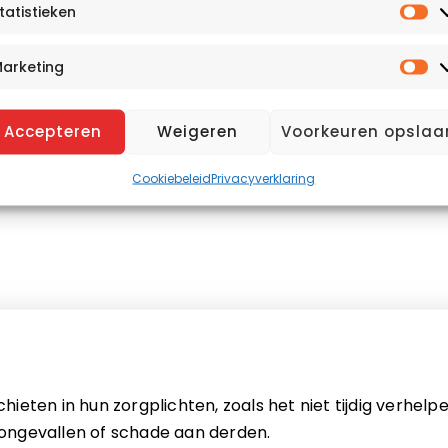
tatistieken
St
arketing
Ma
Accepteren
Weigeren
Voorkeuren opslaa
Cookiebeleid
Privacyverklaring
chieten in hun zorgplichten, zoals het niet tijdig verhel
t ongevallen of schade aan derden.