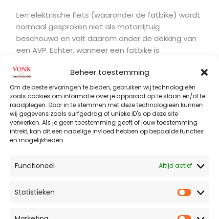
Een elektrische fiets (waaronder de fatbike) wordt
normaal gesproken niet als motorrijtuig
beschouwd en valt daarom onder de dekking van
een AVP. Echter, wanneer een fatbike is
opgevoerd, kan deze wel als motorrijtuig worden
Beheer toestemming
gezien, waardoor de AVP-dekking vervalt.
Om de beste ervaringen te bieden, gebruiken wij technologieën
zoals cookies om informatie over je apparaat op te slaan en/of te
Als jijzelf of je kind een ongeval veroorzaakt,
raadplegen. Door in te stemmen met deze technologieën kunnen
kunnen de kosten hoog oplopen. Dit kan resulteren
wij gegevens zoals surfgedrag of unieke ID's op deze site
in een schadeclaim van duizenden tot zelfs
verwerken. Als je geen toestemming geeft of jouw toestemming
intrekt, kan dit een nadelige invloed hebben op bepaalde functies
miljoenen euro’s. De kosten kunnen extreem hoog
en mogelijkheden.
worden als het slachtoffer arbeidsongeschikt
raakt en intensieve zorg nodig heeft.
Functioneel
Altijd actief
Het afsluiten van een AVP is daarom van groot
belang om je te beschermen tegen deze hoge
Statistieken
Statist
schadeclaims. Het opvoeren van een fatbike
wordt ten zeerste afgeraden, omdat je in dat
Marketing