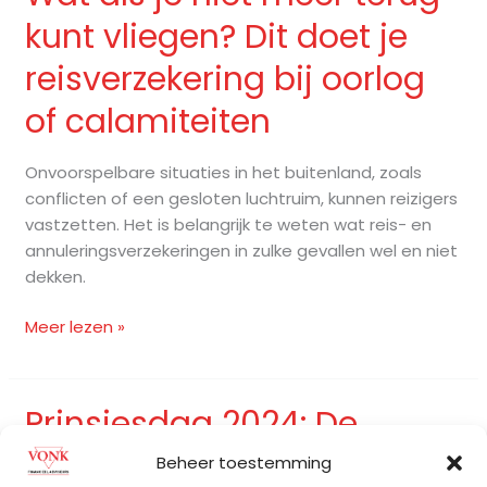
als
kunt vliegen? Dit doet je
je
niet
reisverzekering bij oorlog
meer
of calamiteiten
terug
kunt
vliegen?
Onvoorspelbare situaties in het buitenland, zoals
Dit
conflicten of een gesloten luchtruim, kunnen reizigers
doet
vastzetten. Het is belangrijk te weten wat reis- en
je
annuleringsverzekeringen in zulke gevallen wel en niet
reisverzekering
dekken.
bij
oorlog
Meer lezen »
of
calamiteiten
Prinsjesdag 2024: De
Prinsjesdag
2024:
belangrijkste punten uit de
Beheer toestemming
De