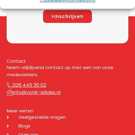
Cookiebeleid
Privacyverklaring
mail.
Inschrijven
Contact
Neem vrijblijvend contact op met een van onze
medewerkers.
026 445 30 02
info@vonk-advies.nl
Meer weten
Veelgestelde vragen
Blogs
Over ons