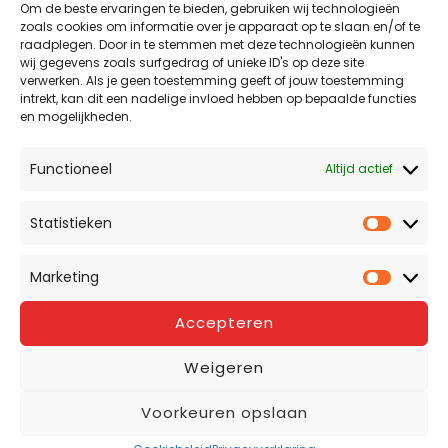
belangrijkste
miljoenennota
Om de beste ervaringen te bieden, gebruiken wij technologieën
zoals cookies om informatie over je apparaat op te slaan en/of te
punten
raadplegen. Door in te stemmen met deze technologieën kunnen
uit
wij gegevens zoals surfgedrag of unieke ID's op deze site
Benieuwd wat de plannen van het kabinet voor jou
de
verwerken. Als je geen toestemming geeft of jouw toestemming
gaan betekenen? We hebben de belangrijkste
intrekt, kan dit een nadelige invloed hebben op bepaalde functies
miljoenennota
punten op het gebied van wonen, verzekeringen en
en mogelijkheden.
financiën voor je samengevat in dit artikel.
Functioneel
Altijd actief
Meer lezen »
Statistieken
Statist
Marketing
Market
Accepteren
Weigeren
Aanmelden nieuwsbrief
Meld je aan voor onze nieuwsbrief
Voorkeuren opslaan
en blijf op de hoogte van alle
financiële ontwikkelingen via je e-