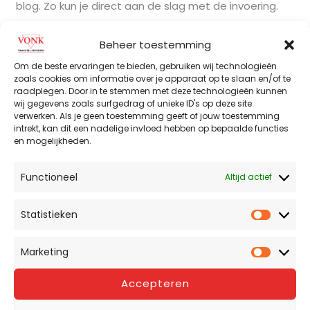
blog. Zo kun je direct aan de slag met de invoering.
Meer lezen »
Beheer toestemming
Om de beste ervaringen te bieden, gebruiken wij technologieën
zoals cookies om informatie over je apparaat op te slaan en/of te
raadplegen. Door in te stemmen met deze technologieën kunnen
Cyberverzekering: Ook van
Cyberverzekering:
wij gegevens zoals surfgedrag of unieke ID's op deze site
Ook
verwerken. Als je geen toestemming geeft of jouw toestemming
belang voor jouw
van
intrekt, kan dit een nadelige invloed hebben op bepaalde functies
en mogelijkheden.
belang
onderneming?
voor
jouw
Functioneel
Altijd actief
Cybercriminaliteit kent vele risico’s waardoor elk
onderneming?
bedrijf, ongeacht de omvang, een potentieel doelwit
Statistieken
kan zijn. In deze blog leggen we uit waarom een
Statist
cyberverzekering ook voor jouw onderneming aan te
Marketing
raden is.
Market
Accepteren
Meer lezen »