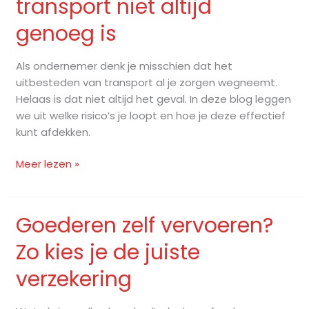
transport niet altijd
van
transport
genoeg is
niet
altijd
Als ondernemer denk je misschien dat het
genoeg
uitbesteden van transport al je zorgen wegneemt.
is
Helaas is dat niet altijd het geval. In deze blog leggen
we uit welke risico’s je loopt en hoe je deze effectief
kunt afdekken.
Meer lezen »
Goederen zelf vervoeren?
Goederen
zelf
Zo kies je de juiste
vervoeren?
Zo
verzekering
kies
je