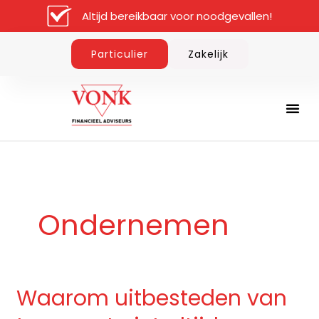
Ga
Altijd bereikbaar voor noodgevallen!
naar
de
Particulier
Zakelijk
inhoud
Ondernemen
Waarom uitbesteden van
Waarom
uitbesteden