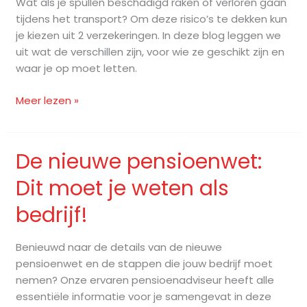
Wat als je spullen beschadigd raken of verloren gaan
de
tijdens het transport? Om deze risico’s te dekken kun
juiste
je kiezen uit 2 verzekeringen. In deze blog leggen we
verzekering
uit wat de verschillen zijn, voor wie ze geschikt zijn en
waar je op moet letten.
Meer lezen »
De nieuwe pensioenwet:
De
nieuwe
Dit moet je weten als
pensioenwet:
Dit
bedrijf!
moet
je
Benieuwd naar de details van de nieuwe
weten
pensioenwet en de stappen die jouw bedrijf moet
als
nemen? Onze ervaren pensioenadviseur heeft alle
bedrijf!
essentiële informatie voor je samengevat in deze