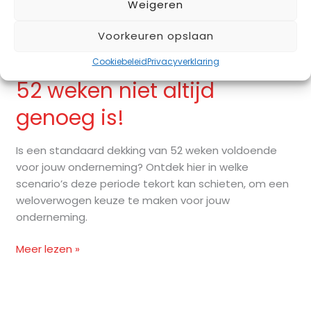
Weigeren
Bedrijfsschadeverzekering:
Bedrijfsschadeverzekering:
Voorkeuren opslaan
Waarom
Waarom een dekking van
Cookiebeleid
Privacyverklaring
een
dekking
52 weken niet altijd
van
genoeg is!
52
weken
niet
Is een standaard dekking van 52 weken voldoende
altijd
voor jouw onderneming? Ontdek hier in welke
genoeg
scenario’s deze periode tekort kan schieten, om een
is!
weloverwogen keuze te maken voor jouw
onderneming.
Meer lezen »