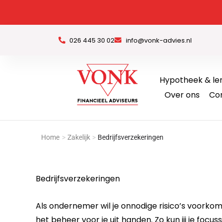
Ga
naar
de
026 445 30 02
info@vonk-advies.nl
inhoud
Hypotheek & le
Over ons
Co
Home
>
Zakelijk
>
Bedrijfsverzekeringen
Bedrijfsverzekeringen
Als ondernemer wil je onnodige risico’s voorkom
het beheer voor je uit handen. Zo kun jij je foc