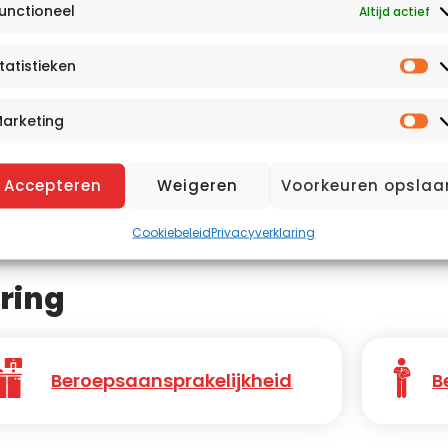
unctioneel
Altijd actief
tatistieken
St
arketing
Ma
Accepteren
Weigeren
Voorkeuren opslaa
Cookiebeleid
Privacyverklaring
ring
Beroepsaansprakelijkheid
B