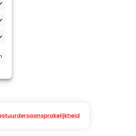
atistieken
rketing
n
estuurdersaansprakelijkheid