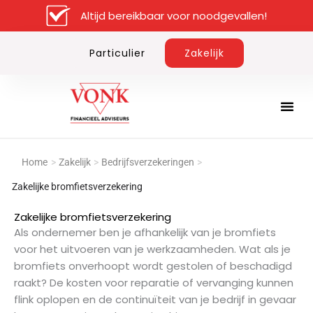
Ga
Altijd bereikbaar voor noodgevallen!
naar
de
Particulier
Zakelijk
inhoud
Home
>
Zakelijk
>
Bedrijfsverzekeringen
>
Zakelijke bromfietsverzekering
Zakelijke bromfietsverzekering
Als ondernemer ben je afhankelijk van je bromfiets
voor het uitvoeren van je werkzaamheden. Wat als je
bromfiets onverhoopt wordt gestolen of beschadigd
raakt? De kosten voor reparatie of vervanging kunnen
flink oplopen en de continuïteit van je bedrijf in gevaar