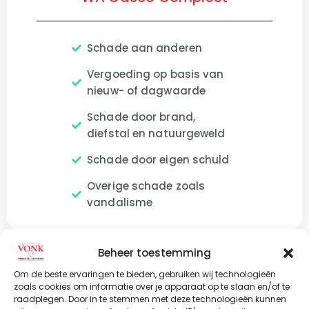
Schade aan anderen
Vergoeding op basis van
nieuw- of dagwaarde
Schade door brand,
diefstal en natuurgeweld
Schade door eigen schuld
Overige schade zoals
vandalisme
Beheer toestemming
De aanvullende mogelijkheden
Naast de bovengenoemde dekkingen heb je de keuze
Om de beste ervaringen te bieden, gebruiken wij technologieën
uit verschillende aanvullende dekkingen. Voor deze
zoals cookies om informatie over je apparaat op te slaan en/of te
raadplegen. Door in te stemmen met deze technologieën kunnen
uitbreidingen betaal je extra premie. Onderstaand tref