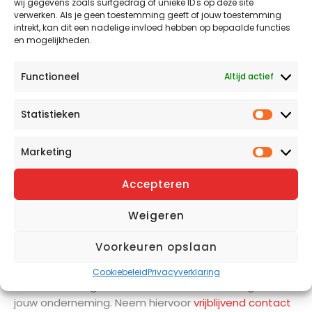
wij gegevens zoals surfgedrag of unieke ID's op deze site
je een aantal aanvullende dekkingen die veel worden
verwerken. Als je geen toestemming geeft of jouw toestemming
gekozen:
intrekt, kan dit een nadelige invloed hebben op bepaalde functies
en mogelijkheden.
Opzittendenverzekering
Functioneel
Altijd actief
Met een opzittendenverzekering zijn de bestuurder,
Statistieken
Statist
passagier en bagage gedekt tegen (letsel)schade,
ten gevolge van een ongeval. Voor deze
Marketing
aanvullende dekking is het niet van belang wie het
Market
ongeval veroorzaakt heeft. Ligt de schuld bij jou,
Accepteren
ook dan zijn jij, je passagiers en bagage verzekerd.
Weigeren
Rechtsbijstand
Voorkeuren opslaan
Wij bieden je graag persoonlijk advies bij het vinden
Cookiebeleid
Privacyverklaring
van de meest geschikte bromfietsverzekering voor
jouw onderneming. Neem hiervoor
vrijblijvend contact